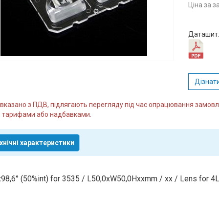
Ціна за 
Даташит
Дізнати
и вказано з ПДВ, підлягають перегляду під час опрацювання замо
 тарифами або надбавками.
хнічні характеристики
98,6° (50%int) for 3535 / L50,0xW50,0Hxxmm / xx / Lens for 4