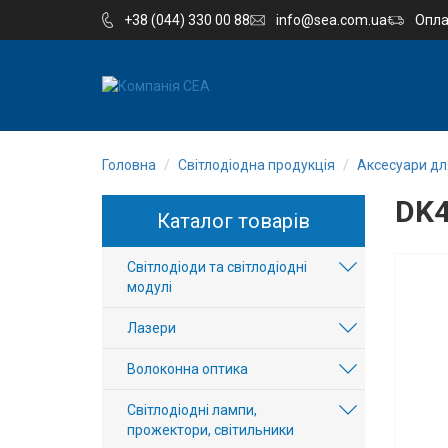
+38 (044) 330 00 88
info@sea.com.ua
Опла
EN
RU
Головна
Світлодіодна продукція
Аксесуари для
Компанія
DK
Каталог товарів
Каталог
Світлодіоди та світлодіодні
Виробництво
модулі
Послуги
Лазери
Волоконна оптика
Новини
Світлодіодні лампи,
Вакансії
прожектори, світильники