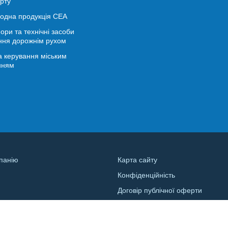
рту
іодна продукція СЕА
ори та технічні засоби
ння дорожнім рухом
 керування міським
нням
панію
Карта сайту
Конфіденційність
и
Договір публічної оферти
а