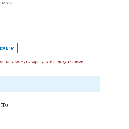
запитом
:
ся ціну
влення та можуть коригуватися додатковими
LEDs