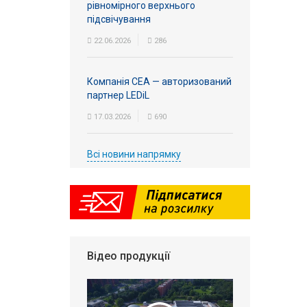
рівномірного верхнього
підсвічування
22.06.2026
286
Компанія СЕА — авторизований
партнер LEDiL
17.03.2026
690
Всі новини напрямку
Відео продукції