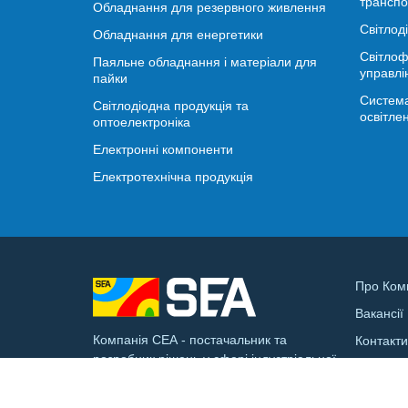
транспо
Обладнання для резервного живлення
Світлод
Обладнання для енергетики
Світлоф
Паяльне обладнання і матеріали для
управлі
пайки
Система
Світлодіодна продукція та
освітле
оптоелектроніка
Електронні компоненти
Електротехнічна продукція
Про Ком
Вакансії
Компанія СЕА - постачальник та
Контакт
розробник рішень у сфері індустріальної
Доставк
електроніки та смарт-інфраструктури