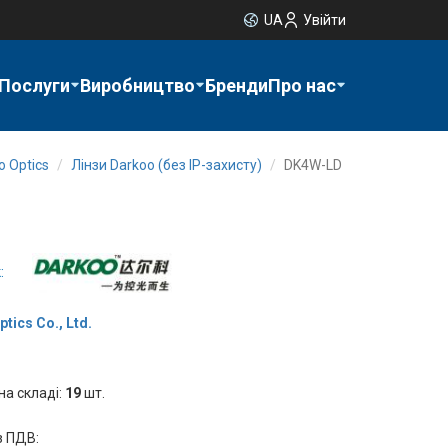
UA
Увійти
Послуги
Виробництво
Бренди
Про нас
o Optics
Лінзи Darkoo (без IP-захисту)
DK4W-LD
:
tics Co., Ltd.
на складі:
19
шт.
з ПДВ: