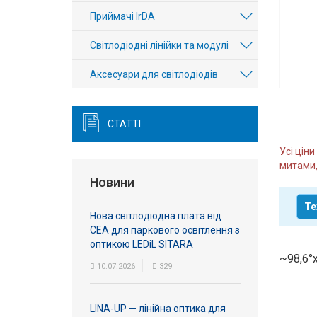
Вхід/
Приймачі IrDA
авторизація
Світлодіодні лінійки та модулі
Виробники
Аксесуари для світлодіодів
Контакти
СТАТТІ
Доставка
Усі цін
митами,
Тех.
Новини
Підтримка
Те
Нова світлодіодна плата від
Блог
СЕА для паркового освітлення з
оптикою LEDiL SITARA
~98,6°x
10.07.2026
329
LINA-UP — лінійна оптика для