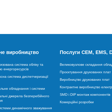
не виробництво
Послуги CEM, EMS,
изована система обліку та
Великовузлове складання обл
ю енергоресурсів
Проєктування друкованих плат
сна система диспетчеризації
Виробництво друкованих плат
Контрактне виробництво електр
льне обладнання і системи
SMD і DIP монтаж компонентів
альні джерела безперебійного
ня
Комерційні розробки
истеми динамічного зважування