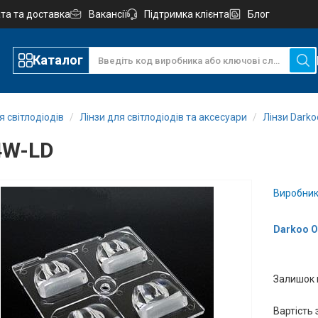
та та доставка
Вакансії
Підтримка клієнта
Блог
Каталог
 світлодіодів
Лінзи для світлодіодів та аксесуари
Лінзи Darko
4W-LD
Виробник
Darkoo Op
Залишок 
Вартість 