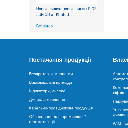
Новые силиконовые линзы SIO3
JUNIOR от Khatod
Всі відео
Постачання продукції
Влас
Бездротові компоненти
Автомат
контрол
Вимірювальні прилади
Комплек
Індикатори, дисплеї
ліфтів
Джерела живлення
Паркува
Кабельно-провідникова продукція
Універс
живлен
Обладнання для промислової
автоматизації
WIM - с