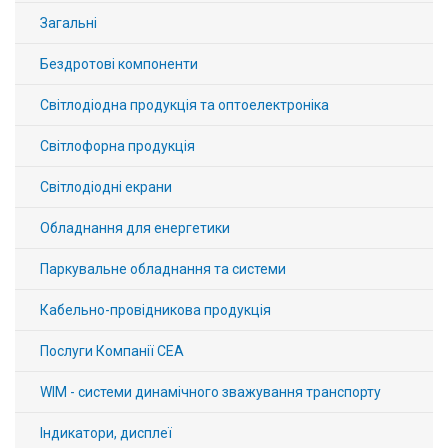
Вхід/
Загальні
авторизація
Бездротові компоненти
Виробники
Світлодіодна продукція та оптоелектроніка
Світлофорна продукція
Контакти
Світлодіодні екрани
Доставка
Обладнання для енергетики
Тех.
Паркувальне обладнання та системи
Підтримка
Кабельно-провідникова продукція
Блог
Послуги Компанії СЕА
WIM - системи динамічного зважування транспорту
Індикатори, дисплеї