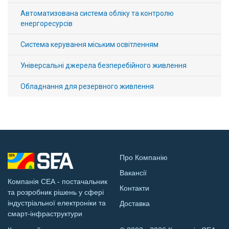
Автоматизована система обліку та контролю
енергоресурсів
Система керування міським освітленням
Універсальні джерела безперебійного живлення
Обладнання для резервного живлення
Про Компанію
Вакансії
Компанія СЕА - постачальник
Контакти
та розробник рішень у сфері
індустріальної електроніки та
Доставка
смарт-інфраструктури