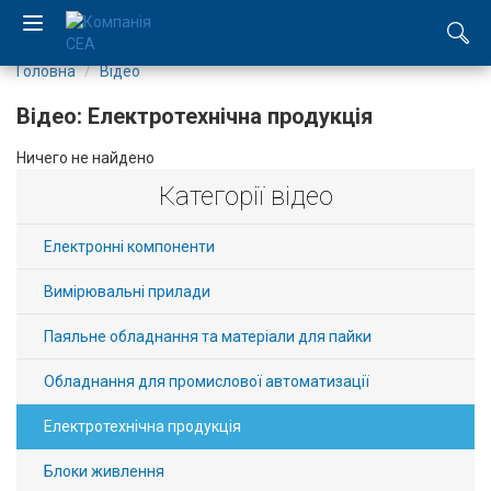
Головна
Відео
EN
Відео: Електротехнічна продукція
RU
Ничего не найдено
Категорії відео
Компанія
Каталог
Електронні компоненти
Вимірювальні прилади
Виробництво
Паяльне обладнання та матеріали для пайки
Послуги
Обладнання для промислової автоматизації
Новини
Електротехнічна продукція
Вакансії
Блоки живлення