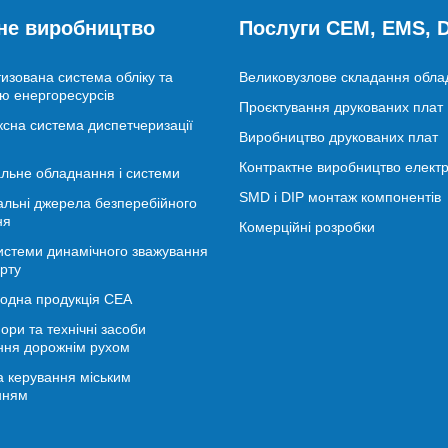
не виробництво
Послуги CEM, EMS,
изована система обліку та
Великовузлове складання обл
ю енергоресурсів
Проєктування друкованих плат
сна система диспетчеризації
Виробництво друкованих плат
Контрактне виробництво електр
льне обладнання і системи
SMD і DIP монтаж компонентів
альні джерела безперебійного
ня
Комерційні розробки
истеми динамічного зважування
рту
іодна продукція СЕА
ори та технічні засоби
ння дорожнім рухом
 керування міським
нням