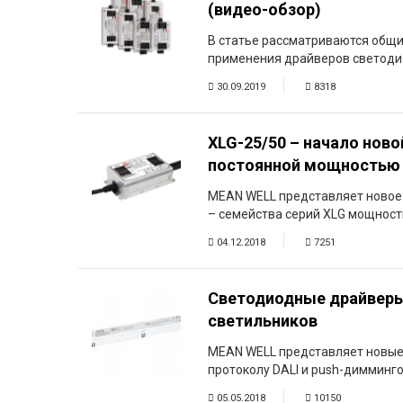
(видео-обзор)
Вхід/
В статье рассматриваются общи
авторизація
применения драйверов светоди
Виробники
30.09.2019
8318
Контакти
XLG-25/50 – начало нов
постоянной мощностью
Доставка
MEAN WELL представляет новое
– семейства серий XLG мощность
Тех.
04.12.2018
7251
Підтримка
Блог
Светодиодные драйверы 
светильников
MEAN WELL представляет новые 
протоколу DALI и push-димминг
05.05.2018
10150