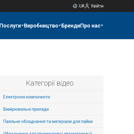
UA
Увійти
Послуги
Виробництво
Бренди
Про нас
Категорії відео
Електронні компоненти
Вимірювальні прилади
Паяльне обладнання та матеріали для пайки
Обладнання для промислової автоматизації