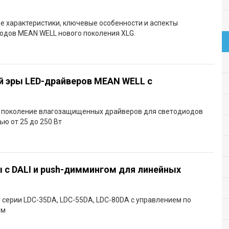
е характеристики, ключевые особенности и аспекты
одов MEAN WELL нового поколения XLG.
ой эры LED-драйверов MEAN WELL с
 поколение влагозащищенных драйверов для светодиодов
ю от 25 до 250 Вт
с DALI и push-диммингом для линейных
серии LDC-35DA, LDC-55DA, LDC-80DA с управлением по
ом