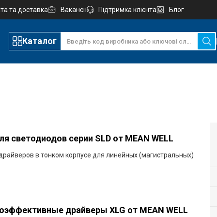
та та доставка
Вакансії
Підтримка клієнта
Блог
Каталог
ля светодиодов серии SLD от MEAN WELL
драйверов в тонком корпусе для линейных (магистральных)
оэффективные драйверы XLG от MEAN WELL