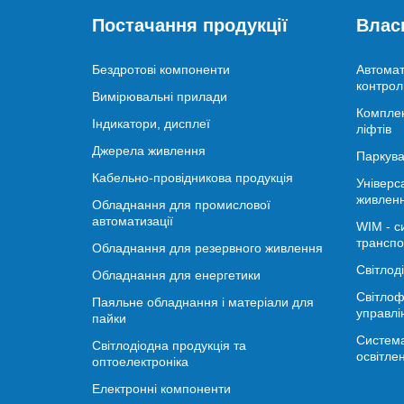
Постачання продукції
Влас
Бездротові компоненти
Автомат
контрол
Вимірювальні прилади
Комплек
Індикатори, дисплеї
ліфтів
Джерела живлення
Паркува
Кабельно-провідникова продукція
Універс
живлен
Обладнання для промислової
автоматизації
WIM - с
транспо
Обладнання для резервного живлення
Світлод
Обладнання для енергетики
Світлоф
Паяльне обладнання і матеріали для
управлі
пайки
Система
Світлодіодна продукція та
освітле
оптоелектроніка
Електронні компоненти