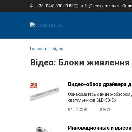
+38 (044) 330 00 88
info@sea.com.ua
Опла
EN
RU
Головна
Відео
Компанія
Відео: Блоки живлення
Каталог
Виробництво
Видео-обзор драйвера д
Ознакомьтесь с видео-обзором 
Послуги
светильников SLD-50-56
Новини
14.01.2020
5883
Вакансії
Инновационные и высок