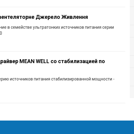
вентеляторне Джерело Живлення
ие в семействе ультратонких источников питания серии
0
драйвер MEAN WELL со стабилизацией по
ерию источников питания стабилизированной мощности -