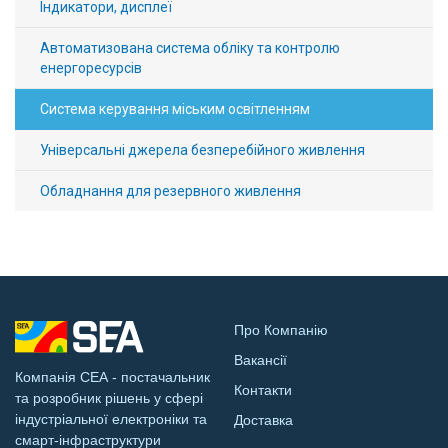
Індикатори, дисплеї
Автоматизована система обліку та контролю
енергоресурсів
Система керування міським освітленням
Універсальні джерела безперебійного живлення
Обладнання для резервного живлення
Про Компанію
Вакансії
Компанія СЕА - постачальник
Контакти
та розробник рішень у сфері
індустріальної електроніки та
Доставка
смарт-інфраструктури