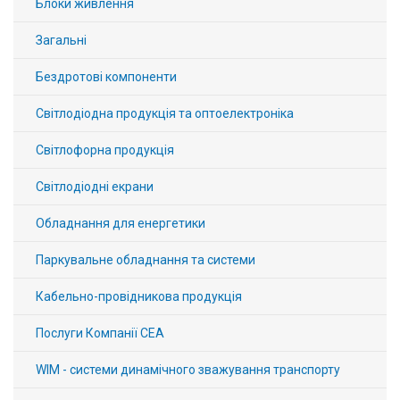
Блоки живлення
Вхід/
Загальні
авторизація
Бездротові компоненти
Виробники
Світлодіодна продукція та оптоелектроніка
Контакти
Світлофорна продукція
Доставка
Світлодіодні екрани
Тех.
Обладнання для енергетики
Підтримка
Паркувальне обладнання та системи
Блог
Кабельно-провідникова продукція
Послуги Компанії СЕА
WIM - системи динамічного зважування транспорту