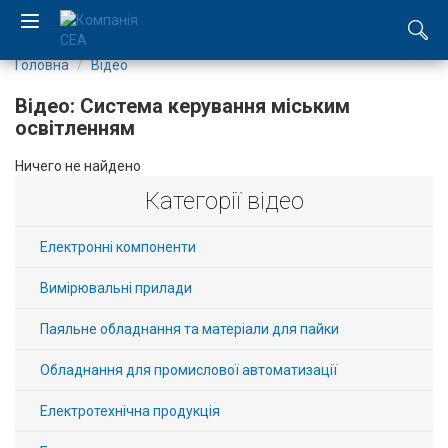
Головна
Відео
EN
Відео: Система керування міським
RU
освітленням
Ничего не найдено
Компанія
Категорії відео
Каталог
Електронні компоненти
Виробництво
Вимірювальні прилади
Послуги
Паяльне обладнання та матеріали для пайки
Обладнання для промислової автоматизації
Новини
Електротехнічна продукція
Вакансії